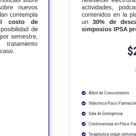
noticias sobre
newsletter electrón
 sobre nuevos
actividades, podc
plan contempla
contenidos en la p
l costo de
un
30% de descu
posibilidad de
simposios IPSA pr
 por semestre,
 tratamiento
$
 caso.
Árbol de Conocimiento
Videoteca Psico-Farmacol
Sala de Emergencia
Controversias en Psico-Fa
Terapéutica según síntoma