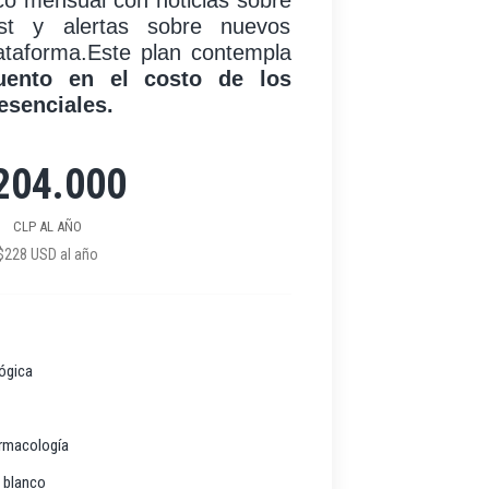
ico mensual con noticias sobre
ast y alertas sobre nuevos
lataforma.Este plan contempla
ento en el costo de los
esenciales.
204.000
CLP AL AÑO
$228 USD al año
ógica
rmacología
 blanco