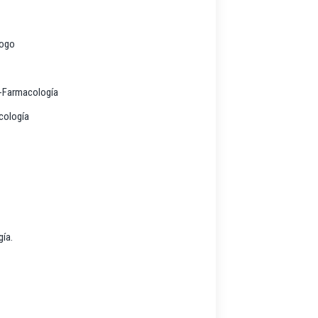
logo
o-Farmacología
cología
ía.