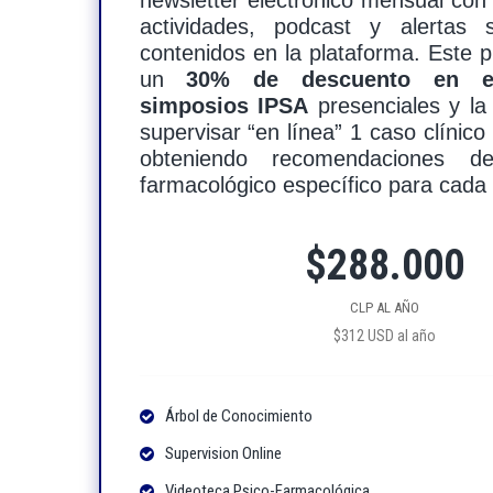
newsletter electrónico mensual con 
actividades, podcast y alertas
MEMBRESÍA
contenidos en la plataforma. Este 
un
30% de descuento en e
CONTÁCTANOS
simposios IPSA
presenciales y la 
supervisar “en línea” 1 caso clínico
obteniendo recomendaciones de
INICIAR
farmacológico específico para cada
SESIÓN
$288.000
CLP AL AÑO
$312 USD al año
Árbol de Conocimiento
Supervision Online
Videoteca Psico-Farmacológica